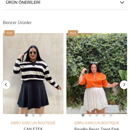
ÜRÜN ÖNERILERI
Benzer Ürünler
%25
%13
İndirim
İndirim
%25İndirim
%13İndirim
EBRU KARCUN BOUTİQUE
EBRU KARCUN BOUTİQUE
SEPETE EKLE
SEPETE EKLE
ÇAN ETEK
Ravellin Beyaz Trend Etek