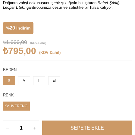
Doğanın vahşi dokunuşunu şehir şıklığıyla buluşturan
Safari Şıklığı
Leopar Etek
, gardırobunuza cesur ve sofistike bir hava katıyor.
20
%
İndirim
₺1.000,00
(KDV Dahil)
₺795,00
(KDV Dahil)
BEDEN
S
M
L
xl
RENK
KAHVERENGİ