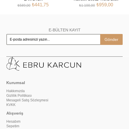
₺441,75
₺959,00
₺589,00
₺1.100,00
E-BÜLTEN KAYIT
Gönder
Kurumsal
Hakkımızda
Gizlilik Politikası
Mesageli Satış Sözleşmesi
KVKK
Alışveriş
Hesabım
Sepetim