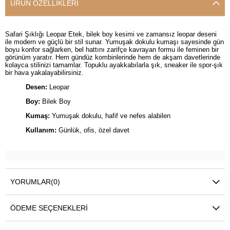
ÜRÜN ÖZELLIKLERI
Safari Şıklığı Leopar Etek, bilek boy kesimi ve zamansız leopar deseni
ile modern ve güçlü bir stil sunar. Yumuşak dokulu kumaşı sayesinde gün
boyu konfor sağlarken, bel hattını zarifçe kavrayan formu ile feminen bir
görünüm yaratır. Hem gündüz kombinlerinde hem de akşam davetlerinde
kolayca stilinizi tamamlar. Topuklu ayakkabılarla şık, sneaker ile spor-şık
bir hava yakalayabilirsiniz.
Desen:
Leopar
Boy:
Bilek Boy
Kumaş:
Yumuşak dokulu, hafif ve nefes alabilen
Kullanım:
Günlük, ofis, özel davet
YORUMLAR
(0)
ÖDEME SEÇENEKLERI